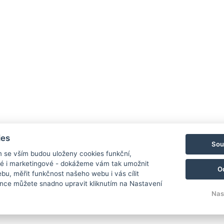
Po
Vo
Ga
ies
Sou
Ko
m se vším budou uloženy cookies funkční,
ké i marketingové - dokážeme vám tak umožnit
Re
O
bu, měřit funkčnost našeho webu i vás cílit
nce můžete snadno upravit kliknutím na Nastavení
Nas
© Copyright 2026 | Všechna práva vyhrazena