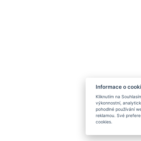
Kontakty
HOTEL Hartig
Informace o cook
info@hotelhartig.cz
Kliknutím na Souhlasí
+420 776 814 814
výkonnostní, analytic
Hartigova 28/29, 130 00 Praha
pohodlné používání we
reklamou. Své prefere
cookies.